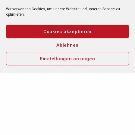
Finanzierung
Wir verwenden Cookies, um unsere Website und unseren Service zu
optimieren.
Neuwagen
Cookies akzeptieren
Gebrauchtwagen
Ablehnen
Einstellungen anzeigen
EU Fahrzeuge
Autohaus Berres-Hirsch GmbH
Etterweg 1
63928 Eichenbühl
0 93 71 - 60 86
0 93 71 - 69 82 4
info@berres-hirsch.de